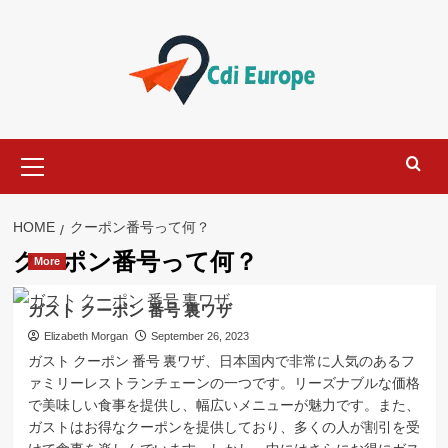
Skip
to
content
Primary
Menu
HOME
クーポン番号って何？
クーポン番号って何？
More
ガスト クーポン 番号 裏ワザ
Elizabeth Morgan
September 26, 2023
ガスト クーポン 番号 裏ワザ、日本国内で非常に人気のあるフ
ァミリーレストランチェーンの一つです。リーズナブルな価格
で美味しい食事を提供し、幅広いメニューが魅力です。また、
ガストはお得なクーポンを提供しており、多くの人が割引を受