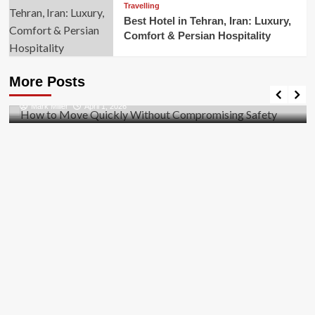
Travelling
Best Hotel in Tehran, Iran: Luxury,
Comfort & Persian Hospitality
Business
How to Move Quickly Without Compromising
More Posts
Safety
Mark Miller
April 1, 2026