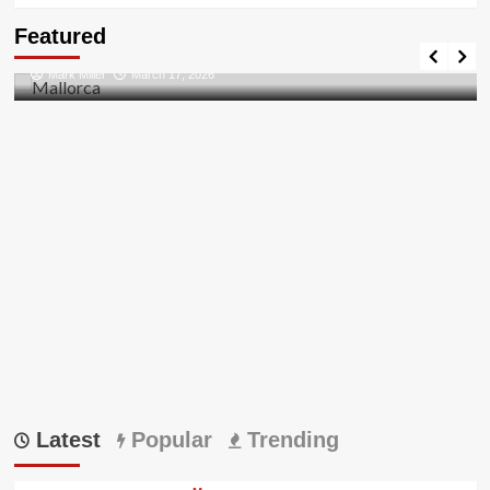
about
Travel Places
Featured
ガ
Discovering the Unspoiled Beauty of Mallorca
ス
Mark Miller
March 17, 2026
ト
ク
ー
ポ
ン
番
号
裏
ワ
ザ
Latest
Popular
Trending