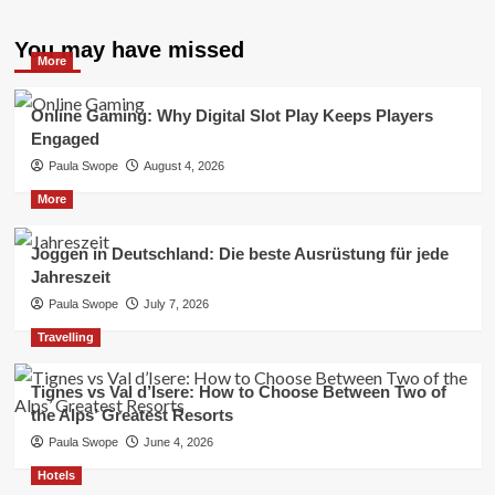
You may have missed
More
Online Gaming: Why Digital Slot Play Keeps Players
Engaged
Paula Swope
August 4, 2026
More
Joggen in Deutschland: Die beste Ausrüstung für jede
Jahreszeit
Paula Swope
July 7, 2026
Travelling
Tignes vs Val d’Isere: How to Choose Between Two of
the Alps’ Greatest Resorts
Paula Swope
June 4, 2026
Hotels