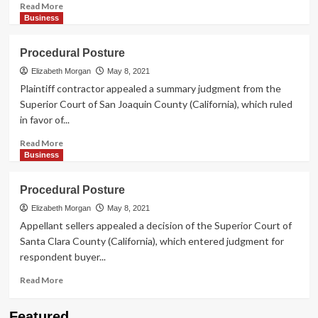
Read
Read More
more
Business
about
น้ำ
Procedural Posture
เต้า
ปู
Elizabeth Morgan
May 8, 2021
ปลา
Plaintiff contractor appealed a summary judgment from the
คือ
Superior Court of San Joaquin County (California), which ruled
in favor of...
Read
Read More
more
Business
about
Procedural
Procedural Posture
Posture
Elizabeth Morgan
May 8, 2021
Appellant sellers appealed a decision of the Superior Court of
Santa Clara County (California), which entered judgment for
respondent buyer...
Read
Read More
more
about
Travel Places
Featured