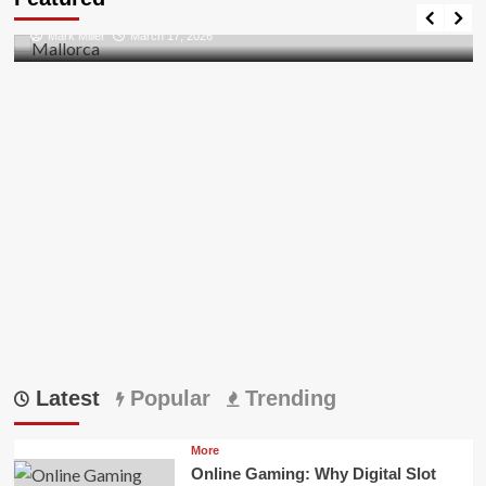
Procedural
Discovering the Unspoiled Beauty of Mallorca
Posture
Mark Miller
March 17, 2026
Latest
Popular
Trending
More
Online Gaming: Why Digital Slot