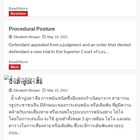
Read
Read More
more
Business
about
Appellant
Procedural Posture
seller
sought
Elizabeth Morgan
May 19, 2021
review
Defendant appealed from a judgment and an order that denied
of
defendant a new trial in the Superior Court of Los...
a
decision
Read
Read More
more
More
about
Procedural
น้ำเต้าปูปลา คือ
Posture
Elizabeth Morgan
May 15, 2021
น้ำเต้าปูปลา คือ การพนันชนิดซึ่งมีแหล่งกำเนิดมาจาก สาธารณ
รฐประชาชนจีน มีลักษณะของการเล่นพนัน หรือเดิมพัน ที่ดูมีความ
คล้ายกับเกมเสี่ยงทาย หรือเกมพในรูปแบบการพนันอย่าง ไฮโล
โดยในการเล่นนั้น จะใช้ ลูกเต๋าทั้งหมด 3 ลูก เหมือน ไฮโล แลแผ่น
ตารางในการเสี่ยงทาย หรือเดิมพัน ซึ่งจะมีการเดิมพันหลายรุป
แบบ...