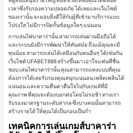
ที่ผู้สนับสนุนรายใหญ่ ค่อยช่วยเหลือคุณได้ตลอด
เวลาซึ่งรับรองความปลอดภัย ได้เลยและเว็บไซต์
ของเรานั้น จะมอบสิ่งดีให้กับผู้ที่เข้ามาบริการแบบ
โปร่งใส ไม่มีการปิดกั้นข้อมูลใดๆ แน่นอน
การเล่นไพ่บาคาร่านั้น สามารถเล่นผ่านมือถือได้
และระบบยังมีการพัฒนาให้ทันสมัย ถึงแม้คุณจะมี
ทุนน้อย สามารถเล่นได้เหมือนกับคนอื่นๆ ได้เช่นกัน
เว็บไซต์ UFABET888 สร้างขึ้นมา เอาใจแฟนที่ชื่น
ชอบ เล่นไพ่บาคาร่านั้น คุณสามารถแทงแบบที่คุณ
ต้องการได้เลยรับรองคุณสนุกแน่นอน เพลิดเพลินได้
แน่นอน และความตื่นตาตื่นใจไปกับเกมส์ที่มี
คุณภาพ ที่คุณจะต้องบอกต่อโดยไม่รอช้า ทางเรา
รับรองมาตรฐานระดับสากล ซึ่งบางคนนั้นสามารถ
สร้างรายได้ ให้คุณได้เป็นกอบเป็นกำ
เทคนิคการเล่นเกมส์บาคาร่า