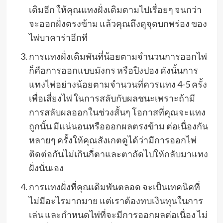
เดิมอีก ให้คุณแทงฝั่งเดิมตามไปเรื่อยๆ จนกว่า
จะออกฝั่งตรงข้าม แล้วคุณถึงดูจุดบกพร่อง ของ
ไพ่บาคาร่าอีกที
การแทงฝั่งเดิมพันที่น้อยตามจำนวนการออกไพ่
ก็คือการออกแบบมังกร หรือปิงปอง ดังนั้นการ
แทงไพ่อย่างน้อยตามจำนวนที่ควรแทง 4-5 ครั้ง
เพื่อเสี่ยงไพ่ ในการสลับกับผลชนะเพราะถ้ามี
การสลับผลออกในช่วงสั้นๆ โอกาสที่คุณจะแทง
ถูกนั้น มีแน่นอนหรือออกผลตรงข้าม ต่อเนื่องกัน
หลายๆ ครั้งให้คุณสังเกตดูได้ว่ามีการออกไพ่
ติดต่อกันไม่เกินกี่ตาและตาถัดไปให้กลับมาแทง
ฝั่งนั่นเอง
การแทงฝั่งที่คุณเดิมพันตลอด จะเป็นเทคนิคที่
ไม่มีอะไรมากมาย แต่เราต้องทบเงินทุนในการ
เล่น และกำหนดไพ่ที่จะมีการออกผลต่อเนื่อง ไม่