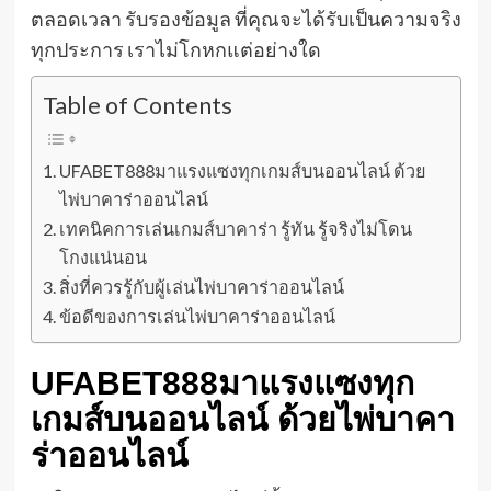
ตลอดเวลา รับรองข้อมูล ที่คุณจะได้รับเป็นความจริง
ทุกประการ เราไม่โกหกแต่อย่างใด
Table of Contents
UFABET888มาแรงแซงทุกเกมส์บนออนไลน์ ด้วย
ไพ่บาคาร่าออนไลน์
เทคนิคการเล่นเกมส์บาคาร่า รู้ทัน รู้จริงไม่โดน
โกงแน่นอน
สิ่งที่ควรรู้กับผู้เล่นไพ่บาคาร่าออนไลน์
ข้อดีของการเล่นไพ่บาคาร่าออนไลน์
UFABET888
มาแรงแซงทุก
เกมส์บนออนไลน์ ด้วยไพ่บาคา
ร่าออนไลน์