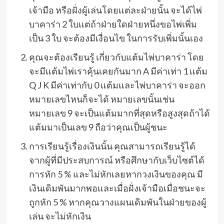
เจ้ามือ หรือฝั่งผู้เล่นโดยแต่ละฝ่ายนั้น จะได้ไพ่
บาคาร่า 2 ใบแต่ถ้าฝ่ายใดฝ่ายหนึ่งขอไพ่เพิ่ม
เป็น 3 ใบ จะต้องมีเงื่อนไข ในการรับเพิ่มนั้นเอง
คุณจะต้องเรียนรู้ เกี่ยวกับแต้มไพ่บาคาร่า โดย
จะมีแต้มไพ่เราคุ้นเคยกันมาก A มีค่าเท่า 1 แต้ม
Q J K มีค่าเท่ากับ 0 แต้มและไพ่บาคาร่า จะออก
หมายเลขไหนก็จะได้ หมายเลขนั้นเช่น
หมายเลข 9 จะเป็นแต้มมากที่สุดหรือสูงสุดถ้าได้
แต้มมาเป็นเลข 9 ถือว่าคุณเป็นผู้ชนะ
การเรียนรู้เรื่องเงินนั้น คุณสามารถเรียนรู้ได้
จากผู้ที่มีประสบการณ์ หรือศึกษากับเว็บไซต์ได้
การหัก 5 % และไม่หักเลยหากวงเงินของคุณ มี
เงินเดิมพันมากพอและเมื่อฝั่งเจ้ามือเมื่อชนะจะ
ถูกหัก 5 % หากคุณวางแผนเดิมพันในฝ่ายของผู้
เล่น จะไม่หักเงิน