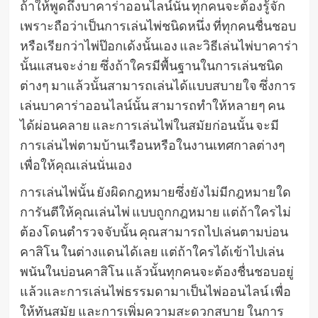
ถ้าให้พูดถึงบาคาร่าออนไลน์นั้น ทุกคนจะต้องรู้จัก
เพราะถือว่าเป็นการเล่นไพ่ชนิดหนึ่ง ที่ทุกคนชื่นชอบ
หรือเรียกว่าไพ่ป๊อกเด้งนั้นเอง และวิธีเล่นไพ่บาคาร่า
นั้นแสนจะง่าย ซึ่งถ้าใครมีพื้นฐานในการเล่นชนิด
ต่างๆ มาแล้วนั้นสามารถเล่นได้แบบสบายใจ ซึ่งการ
เล่นบาคาร่าออนไลน์นั้น สามารถทำให้หลายๆ คน
ได้ผ่อนคลาย และการเล่นไพ่ในสมัยก่อนนั้น จะมี
การเล่นไพ่ตามบ้านเรือนหรือในงานเทศกาลต่างๆ
เพื่อให้คุณเล่นนั่นเอง
การเล่นไพ่นั้น ยังผิดกฎหมายซึ่งยังไม่มีกฎหมายใด
การันตีให้คุณเล่นไพ่ แบบถูกกฎหมาย แต่ถ้าใครไม่
ต้องโดนตำรวจจับนั้น คุณสามารถไปเล่นตามบ่อน
คาสิโน ในต่างแดนได้เลย แต่ถ้าใครได้เข้าไปเล่น
พนันในบ่อนคาสิโน แล้วนั้นทุกคนจะต้องชื่นชอบอยู่
แล้วและการเล่นไพ่ธรรมดามาเป็นไพ่ออนไลน์ เพื่อ
ให้ทันสมัย และการเพิ่มความสะดวกสบาย ในการ