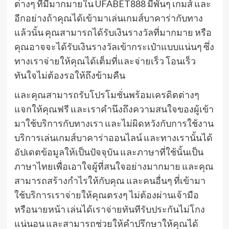
ต่างๆ ที่มีมากมายใน UFABET888 มีพันๆ เกมส์ และ
อีกอย่างถ้าคุณได้เข้ามาเล่นเกมส์บาคาร่ากับทาง
แล้วนั้น คุณสามารถได้รับเงินรางวัลที่มากมาย หรือ
คุณอาจจะได้รับเงินรางวัลเข้ากระเป๋าแบบแน่นๆ ซึ่ง
ทางเราจ่ายให้คุณได้เต็มที่และจ่ายเร็ว โอนเร็ว
ทันใจไม่ต้องรอให้ถึงข้ามคืน
และคุณสามารถรับโปรโมชั่นพร้อมเครดิตต่างๆ
แจกให้คุณฟรี และเราคำนึงถึงความสนใจของผู้เข้า
มาใช้บริการกับทางเรา และไม่ผิดหวังกับการใช้งาน
บริการเล่นเกมส์บาคาร่าออนไลน์ และทางเรานั้นได้
อัปเดตข้อมูลให้เป็นปัจจุบัน และภาษาที่ใช้นั้นเป็น
ภาษาไทยเพื่อเอาใจผู้ที่สนใจอย่างมากมาย และคุณ
สามารถสร้างกำไรให้กับคุณ และคนอื่นๆ ที่เข้ามา
ใช้บริการเราจ่ายให้คุณตรงๆ ไม่ต้องผ่านเจ้ามือ
หรือนายหน้า เล่นได้เราจ่ายทันทีรับประกันไม่โกง
แน่นอน และสามารถช่วยให้คำปรึกษาให้คุณได้