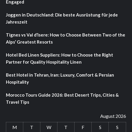
Engaged
Joggen in Deutschland: Die beste Ausrüstung für jede
Jahreszeit
Tignes vs Val d’Isere: How to Choose Between Two of the
Alps’ Greatest Resorts
Hotel Bed Linen Suppliers: How to Choose the Right
Partner for Quality Hospitality Linen
Best Hotel in Tehran, Iran: Luxury, Comfort & Persian
Hospitality
Morocco Tours Guide 2026: Best Desert Trips, Cities &
Travel Tips
August 2026
M
T
W
T
F
S
S