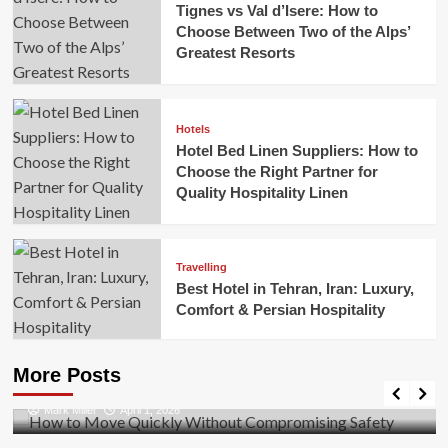
Tignes vs Val d’Isere: How to
Choose Between Two of the Alps’
Greatest Resorts
Hotels
Hotel Bed Linen Suppliers: How to
Choose the Right Partner for
Quality Hospitality Linen
Travelling
Best Hotel in Tehran, Iran: Luxury,
Comfort & Persian Hospitality
Business
How to Move Quickly Without Compromising
More Posts
Safety
Mark Miller
April 1, 2026