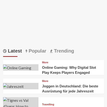
Latest
Popular
Trending
More
Online Gaming: Why Digital Slot
Play Keeps Players Engaged
More
Joggen in Deutschland: Die beste
Ausrüstung für jede Jahreszeit
Travelling