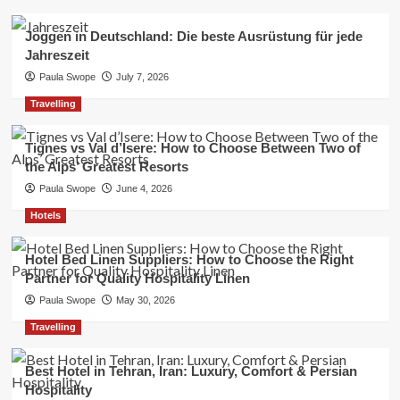
Joggen in Deutschland: Die beste Ausrüstung für jede
Jahreszeit
Paula Swope
July 7, 2026
Travelling
Tignes vs Val d’Isere: How to Choose Between Two of
the Alps’ Greatest Resorts
Paula Swope
June 4, 2026
Hotels
Hotel Bed Linen Suppliers: How to Choose the Right
Partner for Quality Hospitality Linen
Paula Swope
May 30, 2026
Travelling
Best Hotel in Tehran, Iran: Luxury, Comfort & Persian
Hospitality