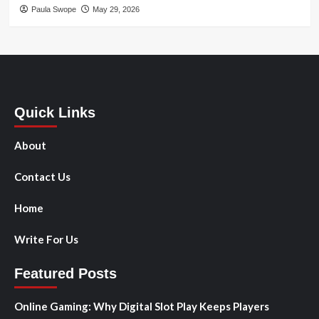
Paula Swope
May 29, 2026
Quick Links
About
Contact Us
Home
Write For Us
Featured Posts
Online Gaming: Why Digital Slot Play Keeps Players