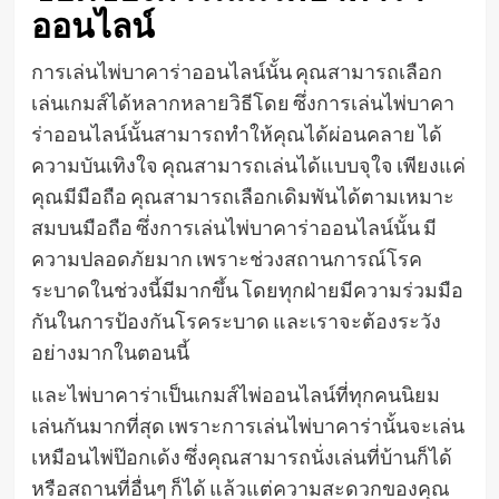
ออนไลน์
การเล่นไพ่บาคาร่าออนไลน์นั้น คุณสามารถเลือก
เล่นเกมส์ได้หลากหลายวิธีโดย ซึ่งการเล่นไพ่บาคา
ร่าออนไลน์นั้นสามารถทำให้คุณได้ผ่อนคลาย ได้
ความบันเทิงใจ คุณสามารถเล่นได้แบบจุใจ เพียงแค่
คุณมีมือถือ คุณสามารถเลือกเดิมพันได้ตามเหมาะ
สมบนมือถือ ซึ่งการเล่นไพ่บาคาร่าออนไลน์นั้น มี
ความปลอดภัยมาก เพราะช่วงสถานการณ์โรค
ระบาดในช่วงนี้มีมากขึ้น โดยทุกฝ่ายมีความร่วมมือ
กันในการป้องกันโรคระบาด และเราจะต้องระวัง
อย่างมากในตอนนี้
และไพ่บาคาร่าเป็นเกมส์ไพ่ออนไลน์ที่ทุกคนนิยม
เล่นกันมากที่สุด เพราะการเล่นไพ่บาคาร่านั้นจะเล่น
เหมือนไพ่ป๊อกเด้ง ซึ่งคุณสามารถนั่งเล่นที่บ้านก็ได้
หรือสถานที่อื่นๆ ก็ได้ แล้วแต่ความสะดวกของคุณ