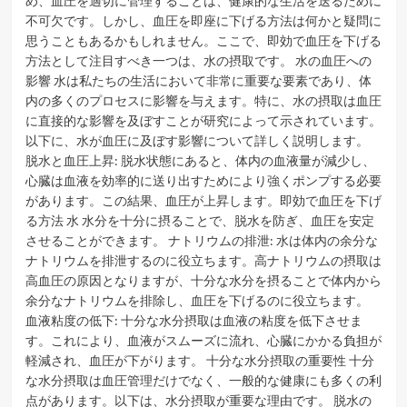
め、血圧を適切に管理することは、健康的な生活を送るために
不可欠です。しかし、血圧を即座に下げる方法は何かと疑問に
思うこともあるかもしれません。ここで、即効で血圧を下げる
方法として注目すべき一つは、水の摂取です。 水の血圧への
影響 水は私たちの生活において非常に重要な要素であり、体
内の多くのプロセスに影響を与えます。特に、水の摂取は血圧
に直接的な影響を及ぼすことが研究によって示されています。
以下に、水が血圧に及ぼす影響について詳しく説明します。
脱水と血圧上昇: 脱水状態にあると、体内の血液量が減少し、
心臓は血液を効率的に送り出すためにより強くポンプする必要
があります。この結果、血圧が上昇します。即効で血圧を下げ
る方法 水 水分を十分に摂ることで、脱水を防ぎ、血圧を安定
させることができます。 ナトリウムの排泄: 水は体内の余分な
ナトリウムを排泄するのに役立ちます。高ナトリウムの摂取は
高血圧の原因となりますが、十分な水分を摂ることで体内から
余分なナトリウムを排除し、血圧を下げるのに役立ちます。
血液粘度の低下: 十分な水分摂取は血液の粘度を低下させま
す。これにより、血液がスムーズに流れ、心臓にかかる負担が
軽減され、血圧が下がります。 十分な水分摂取の重要性 十分
な水分摂取は血圧管理だけでなく、一般的な健康にも多くの利
点があります。以下は、水分摂取が重要な理由です。 脱水の