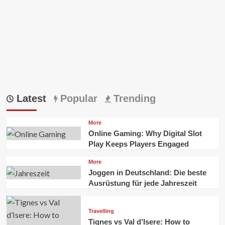
方
法
水
Latest
Popular
Trending
More
Online Gaming: Why Digital Slot
Play Keeps Players Engaged
More
Joggen in Deutschland: Die beste
Ausrüstung für jede Jahreszeit
Travelling
Tignes vs Val d’Isere: How to